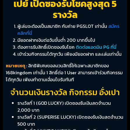
เปย์ เปิดซองรับโชคสูงสุด 5
รางวัล
ผู้เล่นจะต้องเป็นสมาชิก กับค่าย PGSLOT เท่านั้น
สมัคร
คลิกที่นี่
มียอดฝากเงินต่อวันขั้นต่ำ 200 บาทขึ้นไป
ต้องการรับสิทธิ์เปิดซองรับโชค
ติดต่อแอดมิน PG ที่นี่
เข้าร่วมกิจกรรมได้ทุกวัน เพียงมียอดฝาก และเล่นเท่านั้น
หมายเหตุ
: สิทธิพิเศษขอสงวนสิทธิ์ให้เฉพาะสมาชิกของ
168kingdom เท่านั้น 1 สิทธิ์ต่อ 1 User สามารถเข้าร่วมกิจกรรม
ได้ทุกวัน เพียงทำตามเงื่อนไขรับทันที
จำนวนเงินรางวัล กิจกรรม อั่งเปา
รางวัลที่ 1 (GOD LUCKY) เปิดซองรับเงินสดจำนวน
2,000 บาท
รางวัลที่ 2 (SUPERISE LUCKY) เปิดซองรับเงินสดจำนวน
500 บาท