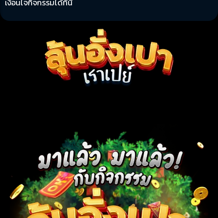
เงื่อนไจกิจกรรมได้ที่นี่